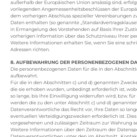
außerhalb der Europäischen Union ansässig sind, erfol
vorliegenden Angemessenheitsbeschlüssen der Europä
dem vorherigen Abschluss spezieller Vereinbarungen z
Daten enthalten (so genannte „Standardvertragsklausel
in Ermangelung des Vorstehenden auf Basis Ihrer Zusti
vorherigen Information über das Schutzniveau Ihrer
Weitere Informationen erhalten Sie, wenn Sie eine sch
Adressen richten.
8. AUFBEWAHRUNG DER PERSONENBEZOGENEN DA
Die personenbezogenen Daten für die in den Abschnitte
aufbewahrt.
Für die in den Abschnitten c) und d) genannten Zwecke
die sie erhoben wurden, unbedingt erforderlich ist, w
so lange, bis Ihre Einwilligung widerrufen wird, bzw. 
werden die zu den unter Abschnitt c) und d) genannten
Datenverantwortliche das Recht vor, Ihre Daten so lange
eventuellen Verteidigungszwecken erforderlich ist. Die
vorgesehenen und zulässigen Zeitraum zur Wahrung sein
Weitere Informationen über den Zeitraum der Datenspei
Datenverantwortlichen unter den im Abschnitt „Konta