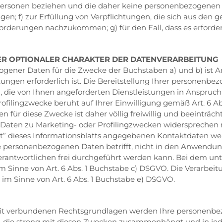
iche Personen beziehen und die daher keine personenbezogene
lgen; f) zur Erfüllung von Verpflichtungen, die sich aus de
derungen nachzukommen; g) für den Fall, dass es erforderli
ER OPTIONALER CHARAKTER DER DATENVERARBEITUNG
ener Daten für die Zwecke der Buchstaben a) und b) ist Art
ngen erforderlich ist. Die Bereitstellung Ihrer personenbezo
 die von Ihnen angeforderten Dienstleistungen in Anspruch 
ilingzwecke beruht auf Ihrer Einwilligung gemäß Art. 6 Abs
für diese Zwecke ist daher völlig freiwillig und beeinträc
 Daten zu Marketing- oder Profilingzwecken widersprechen m
t” dieses Informationsblatts angegebenen Kontaktdaten wen
e personenbezogenen Daten betrifft, nicht in den Anwendun
antwortlichen frei durchgeführt werden kann. Bei dem unt
Sinne von Art. 6 Abs. 1 Buchstabe c) DSGVO. Die Verarbei
im Sinne von Art. 6 Abs. 1 Buchstabe e) DSGVO.
it verbundenen Rechtsgrundlagen werden Ihre personenbe
t, die streng mit diesen Zwecken zusammenhängt und in jede