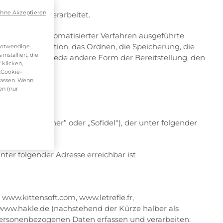
ohne Akzeptieren
rschriften verarbeitet.
ohne Hilfe automatisierter Verfahren ausgeführte
ie Organisation, das Ordnen, die Speicherung, die
 notwendige
nstalliert, die
reitung oder jede andere Form der Bereitstellung, den
 klicken,
 „Cookie-
passen. Wenn
en (nur
nverantwortlicher” oder „Sofidel“), der unter folgender
ter folgender Adresse erreichbar ist
www.kittensoft.com, www.letrefle.fr,
 www.hakle.de (nachstehend der Kürze halber als
 personenbezogenen Daten erfassen und verarbeiten: