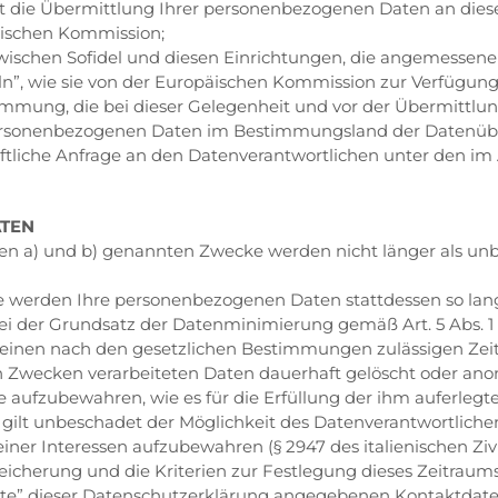
gt die Übermittlung Ihrer personenbezogenen Daten an diese 
ischen Kommission;
wischen Sofidel und diesen Einrichtungen, die angemessene
n”, wie sie von der Europäischen Kommission zur Verfügung 
mmung, die bei dieser Gelegenheit und vor der Übermittlung 
 personenbezogenen Daten im Bestimmungsland der Datenüb
riftliche Anfrage an den Datenverantwortlichen unter den i
TEN
n a) und b) genannten Zwecke werden nicht länger als unbe
 werden Ihre personenbezogenen Daten stattdessen so lange 
obei der Grundsatz der Datenminimierung gemäß Art. 5 Abs. 1
für einen nach den gesetzlichen Bestimmungen zulässigen Zei
 Zwecken verarbeiteten Daten dauerhaft gelöscht oder anon
 aufzubewahren, wie es für die Erfüllung der ihm auferlegten
s gilt unbeschadet der Möglichkeit des Datenverantwortlich
er Interessen aufzubewahren (§ 2947 des italienischen Ziv
cherung und die Kriterien zur Festlegung dieses Zeitraums
kte” dieser Datenschutzerklärung angegebenen Kontaktdate