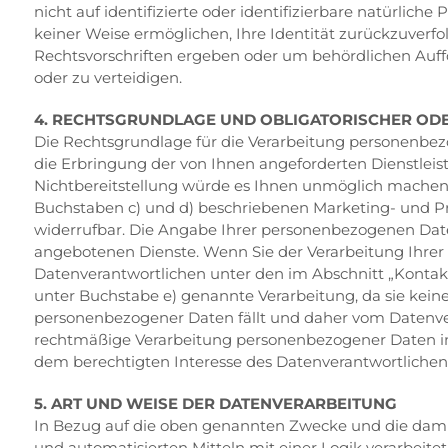
nicht auf identifizierte oder identifizierbare natürl
keiner Weise ermöglichen, Ihre Identität zurückzuverfo
Rechtsvorschriften ergeben oder um behördlichen Auffor
oder zu verteidigen.
4. RECHTSGRUNDLAGE UND OBLIGATORISCHER OD
Die Rechtsgrundlage für die Verarbeitung personenbezog
die Erbringung der von Ihnen angeforderten Dienstleistu
Nichtbereitstellung würde es Ihnen unmöglich machen,
Buchstaben c) und d) beschriebenen Marketing- und Prof
widerrufbar. Die Angabe Ihrer personenbezogenen Daten 
angebotenen Dienste. Wenn Sie der Verarbeitung Ihrer
Datenverantwortlichen unter den im Abschnitt „Kontak
unter Buchstabe e) genannte Verarbeitung, da sie kein
personenbezogener Daten fällt und daher vom Datenver
rechtmäßige Verarbeitung personenbezogener Daten im 
dem berechtigten Interesse des Datenverantwortlichen 
5. ART UND WEISE DER DATENVERARBEITUNG
In Bezug auf die oben genannten Zwecke und die dam
und automatisierten Mitteln mit einer Logik verarbeite