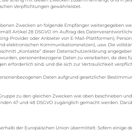
ischen Verpflichtungen gewährleistet.
ebenen Zwecken an folgende Empfänger weitergegeben we
 gemäß Artikel 28 DSGVO im Auftrag des Datenverantwortlich
sting-Provider oder Anbieter von E-Mail-Plattformen); Perso
 elektronischen Kommunikationsnetzen), usw. Die vollständi
bschnitt „Kontakte” dieser Datenschutzerklärung angegebe
 wurden, personenbezogene Daten zu verarbeiten, da dies f
erforderlich sind, und die sich zur Vertraulichkeit verpfli
 personenbezogenen Daten aufgrund gesetzlicher Bestimmu
Gruppe zu den gleichen Zwecken wie oben beschrieben un
ründen 47 und 48 DSGVO zugänglich gemacht werden. Darü
rhalb der Europäischen Union übermittelt. Sofern einige de