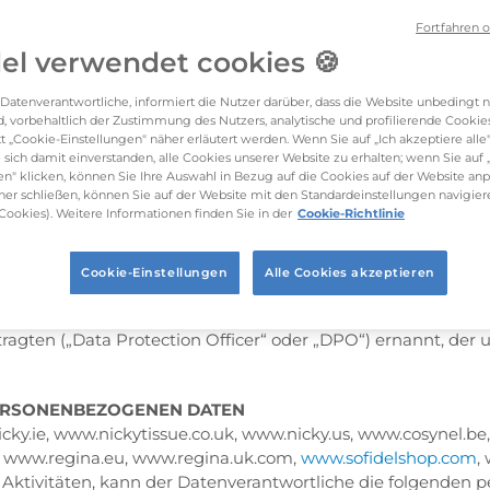
Fortfahren 
Übereinstimmung mit den gesetzlichen Bestimmungen und Vo
del verwendet cookies 🍪
ersonenbezogener Daten Folgendes verstehen: Jeder mit oder 
 personenbezogenen Daten wie das Erheben, das Erfassen, d
r Datenverantwortliche, informiert die Nutzer darüber, dass die Website unbedingt
, vorbehaltlich der Zustimmung des Nutzers, analytische und profilierende Cookies i
n, die Benutzung, die Weitergabe durch Übermittlung, Verb
t „Cookie-Einstellungen" näher erläutert werden. Wenn Sie auf „Ich akzeptiere alle"
ng oder Vernichtung.
e sich damit einverstanden, alle Cookies unserer Website zu erhalten; wenn Sie auf
en" klicken, können Sie Ihre Auswahl in Bezug auf die Cookies auf der Website an
ner schließen, können Sie auf der Website mit den Standardeinstellungen navigier
Cookies). Weitere Informationen finden Sie in der
Cookie-Richtlinie
BEAUFTRAGTER
Via G. Lazzareschi 23 – 55016 Porcari (LU) (im Folgenden „Date
Cookie-Einstellungen
Alle Cookies akzeptieren
.
gten („Data Protection Officer“ oder „DPO“) ernannt, der un
PERSONENBEZOGENEN DATEN
ky.ie, www.nickytissue.co.uk, www.nicky.us, www.cosynel.be, 
r, www.regina.eu, www.regina.uk.com,
www.sofidelshop.com
,
n Aktivitäten, kann der Datenverantwortliche die folgenden