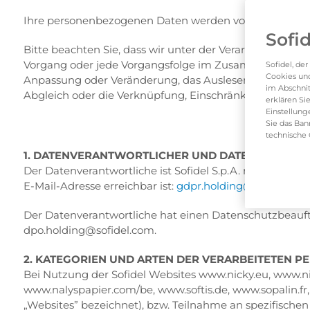
Ihre personenbezogenen Daten werden von Sofidel in 
Sofi
Bitte beachten Sie, dass wir unter der Verarbeitung p
Vorgang oder jede Vorgangsfolge im Zusammenhang mit
Sofidel, de
Cookies und
Anpassung oder Veränderung, das Auslesen, das Abfrage
im Abschnit
Abgleich oder die Verknüpfung, Einschränkung, Löschu
erklären Si
Einstellung
Sie das Ban
technische 
1. DATENVERANTWORTLICHER UND DATENSCHUTZ
Der Datenverantwortliche ist Sofidel S.p.A. mit Sitz in 
E-Mail-Adresse erreichbar ist:
gdpr.holding@sofidel.com
Der Datenverantwortliche hat einen Datenschutzbeauftra
dpo.holding@sofidel.com.
2. KATEGORIEN UND ARTEN DER VERARBEITETEN 
Bei Nutzung der Sofidel Websites www.nicky.eu, www.nic
www.nalyspapier.com/be, www.softis.de, www.sopalin.f
„Websites” bezeichnet), bzw. Teilnahme an spezifische